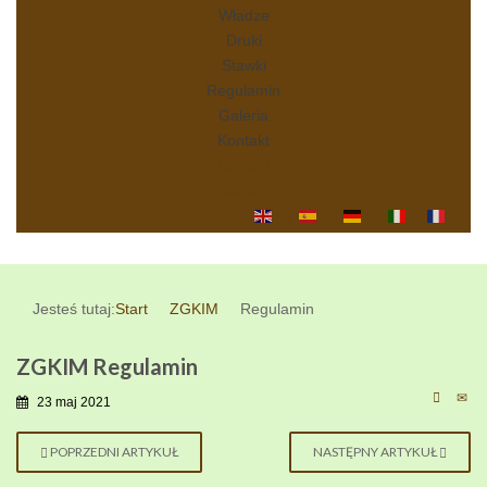
Władze
Druki
Stawki
Regulamin
Galeria
Kontakt
Kontakt
Maluch+
EN
ES
DE
IT
FR
Jesteś tutaj:
Start
ZGKIM
Regulamin
ZGKIM Regulamin
23 maj 2021
POPRZEDNI ARTYKUŁ
NASTĘPNY ARTYKUŁ