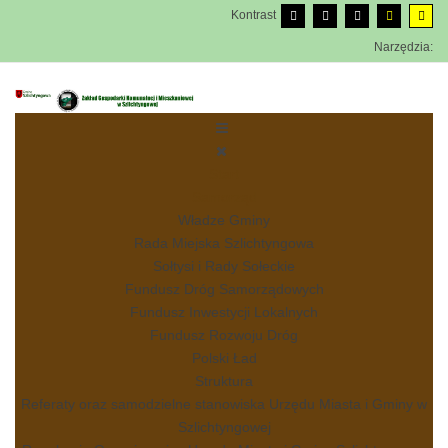
Kontrast
Narzędzia:
Start
Samorząd
Władze Gminy
Rada Miejska Szlichtyngowa
Sołtysi i Rady Sołeckie
Fundusz Dróg Samorządowych
Fundusz Inwestycji Lokalnych
Fundusz Rozwoju Dróg
Polski Ład
Struktura
Referaty oraz samodzielne stanowiska Urzędu Miasta i Gminy w
Szlichtyngowej