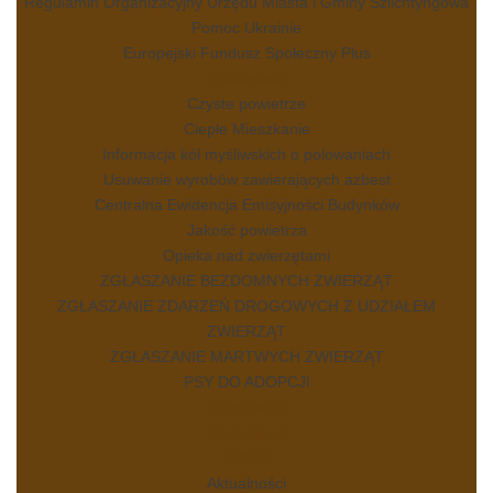
Regulamin Organizacyjny Urzędu Miasta i Gminy Szlichtyngowa
Pomoc Ukrainie
Europejski Fundusz Społeczny Plus
Środowisko
Czyste powietrze
Ciepłe Mieszkanie
Informacja kół myśliwskich o polowaniach
Usuwanie wyrobów zawierających azbest
Centralna Ewidencja Emisyjności Budynków
Jakość powietrza
Opieka nad zwierzętami
ZGŁASZANIE BEZDOMNYCH ZWIERZĄT
ZGŁASZANIE ZDARZEŃ DROGOWYCH Z UDZIAŁEM
ZWIERZĄT
ZGŁASZANIE MARTWYCH ZWIERZĄT
PSY DO ADOPCJI
Ogłoszenia
Formularze
ZGKIM
Aktualności