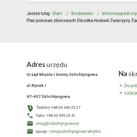
Jesteś tutaj:
Start
Środowisko
Informacja kół my
Plan polowań zbiorowych Ośrodka Hodowli Zwierzyny Za
Adres
urzędu
Na
sk
Urząd Miasta i Gminy Szlichtyngowa
ul.Rynek 1
Do po
Lista 
67-407 Szlichtyngowa
Telefon
: +48 65 549 23 27
Faks
: +48 65 549 23 41
umig@szlichtyngowa.pl
epuap:
/umigszlichtyngowa/skrytka