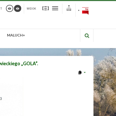
ST
WIDOK
MALUCH+
wieckiego „GOLA”.