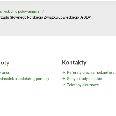
śliwskich o polowaniach
rządu Głównego Polskiego Związku Łowieckiego „GOLA”.
róty
Kontakty
brania
Referaty oraz samodzielne s
jednostek nieodpłatnej pomocy
Sołtysi i rady sołeckie
Telefony alarmowe