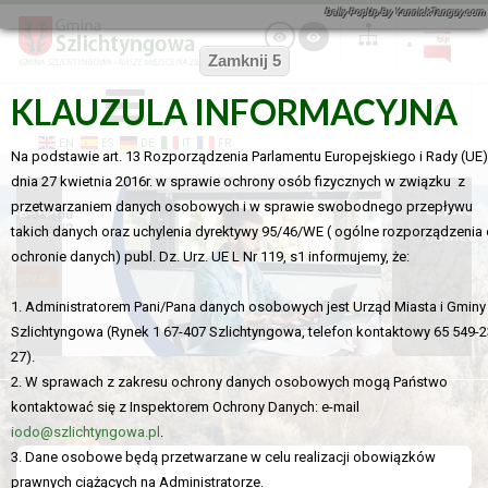
Daily PopUp By YannickTanguy.com
KLAUZULA INFORMACYJNA
EN
ES
DE
IT
FR
Na podstawie art. 13 Rozporządzenia Parlamentu Europejskiego i Rady (UE)
dnia 27 kwietnia 2016r. w sprawie ochrony osób fizycznych w związku z
przetwarzaniem danych osobowych i w sprawie swobodnego przepływu
Czyste
takich danych oraz uchylenia dyrektywy 95/46/WE ( ogólne rozporządzenia 
Powietrze
ochronie danych) publ. Dz. Urz. UE L Nr 119, s1 informujemy, że:
1. Administratorem Pani/Pana danych osobowych jest Urząd Miasta i Gminy
Szlichtyngowa (Rynek 1 67-407 Szlichtyngowa, telefon kontaktowy 65 549-2
27).
2. W sprawach z zakresu ochrony danych osobowych mogą Państwo
kontaktować się z Inspektorem Ochrony Danych: e-mail
iodo@szlichtyngowa.pl
.
3. Dane osobowe będą przetwarzane w celu realizacji obowiązków
prawnych ciążących na Administratorze.