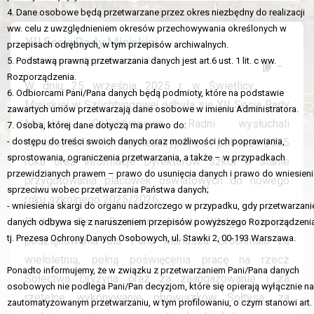
4. Dane osobowe będą przetwarzane przez okres niezbędny do realizacji
ww. celu z uwzględnieniem okresów przechowywania określonych w
XII Sesja Rady Miejskiej
przepisach odrębnych, w tym przepisów archiwalnych.
5. Podstawą prawną przetwarzania danych jest art.6 ust. 1 lit. c ww.
Opublikowano: 06 październik 2025
Rozporządzenia.
W dniu 25 września 2025 r. w Świetlicy
6. Odbiorcami Pani/Pana danych będą podmioty, które na podstawie
Miejskiej w Szlichtyngowej odbyła się XII Sesja Rady
zawartych umów przetwarzają dane osobowe w imieniu Administratora.
Miejskiej Szlichtyngowa. Radni wysłuchali
7. Osoba, której dane dotyczą ma prawo do:
- dostępu do treści swoich danych oraz możliwości ich poprawiania,
sprawozdanie Komisji Rewizyjnej za I półrocze 2025
sprostowania, ograniczenia przetwarzania, a także – w przypadkach
roku oraz informacje Dyrektorów szkół o stanie
przewidzianych prawem – prawo do usunięcia danych i prawo do wniesieni
przygotowania placówek oświatowych do nowego
sprzeciwu wobec przetwarzania Państwa danych;
roku szkolnego 2025/2026.
- wniesienia skargi do organu nadzorczego w przypadku, gdy przetwarzani
Podczas Sesji Burmistrz Jolanta Wielgus złożyła
danych odbywa się z naruszeniem przepisów powyższego Rozporządzeni
tj. Prezesa Ochrony Danych Osobowych, ul. Stawki 2, 00-193 Warszawa.
podziękowania dla Pana Mariusza Grochmala za
wieloletnią, pełną poświęcenia pracę na rzecz
Ponadto informujemy, że w związku z przetwarzaniem Pani/Pana danych
Sołectwa Dryżyna oraz za zaangażowanie i za
osobowych nie podlega Pani/Pan decyzjom, które się opierają wyłącznie na
rzetelne wykonywanie obowiązków Sołtysa, za
zautomatyzowanym przetwarzaniu, w tym profilowaniu, o czym stanowi art.