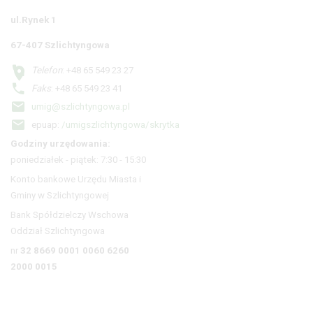
ul.Rynek 1
67-407 Szlichtyngowa
Telefon
: +48 65 549 23 27
Faks
: +48 65 549 23 41
umig@szlichtyngowa.pl
epuap:
/umigszlichtyngowa/skrytka
Godziny urzędowania:
poniedziałek - piątek: 7:30 - 15:30
Konto bankowe Urzędu Miasta i
Gminy w Szlichtyngowej
Bank Spółdzielczy Wschowa
Oddział Szlichtyngowa
nr
32 8669 0001 0060 6260
2000 0015