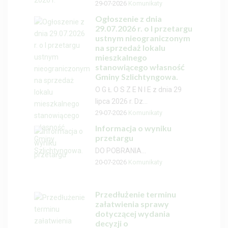
29-07-2026
Komunikaty
Ogłoszenie z dnia
29.07.2026 r. o I przetargu
ustnym nieograniczonym
na sprzedaż lokalu
mieszkalnego
stanowiącego własność
Gminy Szlichtyngowa.
O G Ł O S Z E N I E z dnia 29
lipca 2026 r. Dz...
29-07-2026
Komunikaty
Informacja o wyniku
przetargu
DO POBRANIA...
20-07-2026
Komunikaty
Przedłużenie terminu
załatwienia sprawy
dotyczącej wydania
decyzji o