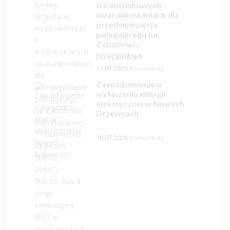
środowiskowych
uwarunkowaniach dla
przedsięwzięcia
polegającego na:
Zabudowi…
DO POBRANIA...
13-07-2026
Komunikaty
Zawiadomienie o
wyłączeniu energii
elektrycznej w Nowych
Drzewcach
...
10-07-2026
Komunikaty