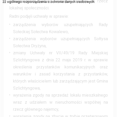
podejmowanie szeregu ważnych działań na rzecz
22 ogólnego rozporządzenia o ochronie danych osobowych.
lokalnej społeczności.
Radni podjęli uchwały w sprawie:
zarządzenia wyborów uzupełniających Rady
Sołeckiej Sołectwa Kowalewo,
zarządzenia wyborów uzupełniających Sołtysa
Sołectwa Dryżyna,
zmiany Uchwały nr VII/49/19 Rady Miejskiej
Szlichtyngowa z dnia 22 maja 2019 r. w sprawie
określenia przystanków komunikacyjnych oraz
warunków i zasad korzystania z przystanków,
których właścicielem lub zarządzającym jest Gmina
Szlichtyngowa,
wyrażenia zgody na sprzedaż lokalu mieszkalnego
wraz z udziałem w nieruchomości wspólnej na
rzecz głównego najemcy,
wyrażenia zgody na zbycie w trybie przetargowym